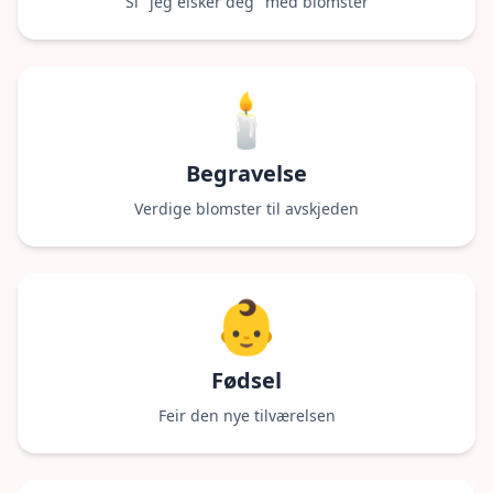
Si "jeg elsker deg" med blomster
🕯
Begravelse
Verdige blomster til avskjeden
👶
Fødsel
Feir den nye tilværelsen